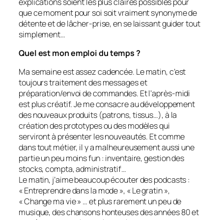
explications soient les plus claires possibles pour
que ce moment pour soi soit vraiment synonyme de
détente et de lâcher-prise, en se laissant guider tout
simplement…
Quel est mon emploi du temps ?
Ma semaine est assez cadencée. Le matin, c’est
toujours traitement des messages et
préparation/envoi de commandes. Et l’après-midi
est plus créatif. Je me consacre au développement
des nouveaux produits (patrons, tissus…), à la
création des prototypes ou des modèles qui
serviront à présenter les nouveautés. Et comme
dans tout métier, il y a malheureusement aussi une
partie un peu moins fun : inventaire, gestion des
stocks, compta, administratif…
Le matin, j’aime beaucoup écouter des podcasts :
« Entreprendre dans la mode », « Le gratin »,
« Change ma vie » … et plus rarement un peu de
musique, des chansons honteuses des années 80 et