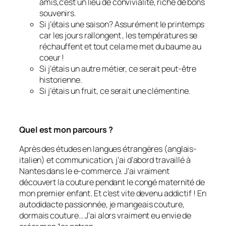
amis,c’est un lieu de convivialité, riche de bons
souvenirs.
Si j’étais une saison? Assurément le printemps
car les jours rallongent , les températures se
réchauffent et tout cela me met du baume au
coeur !
Si j’étais un autre métier, ce serait peut-être
historienne.
Si j’étais un fruit, ce serait une clémentine.
Quel est mon parcours ?
Après des études en langues étrangères (anglais-
italien) et communication, j’ai d’abord travaillé à
Nantes dans le e-commerce. J’ai vraiment
découvert la couture pendant le congé maternité de
mon premier enfant. Et c’est vite devenu addictif ! En
autodidacte passionnée, je mangeais couture,
dormais couture… J’ai alors vraiment eu envie de