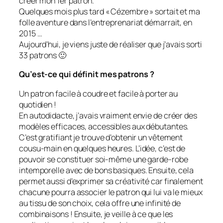
créer mon 1er patron.
Quelques mois plus tard « Cézembre » sortait et ma
folle aventure dans l’entreprenariat démarrait, en
2015 …
Aujourd’hui, je viens juste de réaliser que j’avais sorti
33 patrons 🙂
Qu’est-ce qui définit mes patrons ?
Un patron facile à coudre et facile à porter au
quotidien !
En autodidacte, j’avais vraiment envie de créer des
modèles efficaces, accessibles aux débutantes.
C’est gratifiant je trouve d’obtenir un vêtement
cousu-main en quelques heures. L’idée, c’est de
pouvoir se constituer soi-même une garde-robe
intemporelle avec de bons basiques. Ensuite, cela
permet aussi d’exprimer sa créativité car finalement
chacune pourra associer le patron qui lui va le mieux
au tissu de son choix, cela offre une infinité de
combinaisons ! Ensuite, je veille à ce que les