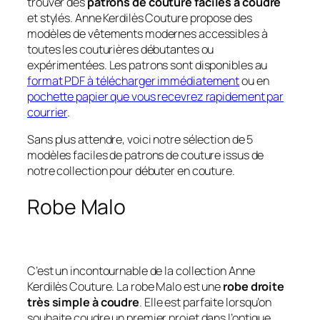
trouver des
patrons de couture faciles à coudre
et stylés. Anne Kerdilès Couture propose des
modèles de vêtements modernes accessibles à
toutes les couturières débutantes ou
expérimentées. Les patrons sont disponibles au
format PDF à télécharger immédiatement
ou en
pochette papier que vous recevrez rapidement par
courrier
.
Sans plus attendre, voici notre sélection de 5
modèles faciles de patrons de couture issus de
notre collection pour débuter en couture.
Robe Malo
C’est un incontournable de la collection Anne
Kerdilès Couture. La robe Malo est une
robe droite
très simple à coudre
. Elle est parfaite lorsqu’on
souhaite coudre un premier projet dans l’optique