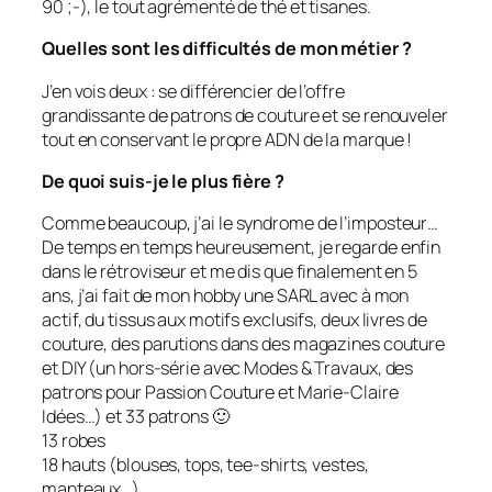
90 ;-), le tout agrémenté de thé et tisanes.
Quelles sont les difficultés de mon métier ?
J’en vois deux : se différencier de l’offre
grandissante de patrons de couture et se renouveler
tout en conservant le propre ADN de la marque !
De quoi suis-je le plus fière ?
Comme beaucoup, j’ai le syndrome de l’imposteur…
De temps en temps heureusement, je regarde enfin
dans le rétroviseur et me dis que finalement en 5
ans, j’ai fait de mon hobby une SARL avec à mon
actif, du tissus aux motifs exclusifs, deux livres de
couture, des parutions dans des magazines couture
et DIY (un hors-série avec Modes & Travaux, des
patrons pour Passion Couture et Marie-Claire
Idées…) et 33 patrons 🙂
13 robes
18 hauts (blouses, tops, tee-shirts, vestes,
manteaux…)