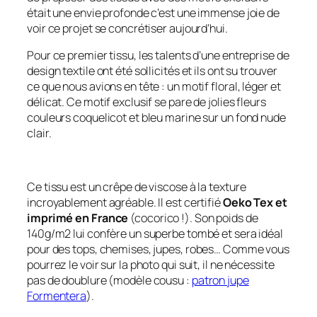
était une envie profonde c’est une immense joie de
voir ce projet se concrétiser aujourd’hui.
Pour ce premier tissu, les talents d’une entreprise de
design textile ont été sollicités et ils ont su trouver
ce que nous avions en tête : un motif floral, léger et
délicat. Ce motif exclusif se pare de jolies fleurs
couleurs coquelicot et bleu marine sur un fond nude
clair.
Ce tissu est un crêpe de viscose à la texture
incroyablement agréable. Il est certifié
Oeko Tex et
imprimé en France
(cocorico !). Son poids de
140g/m2 lui confère un superbe tombé et sera idéal
pour des tops, chemises, jupes, robes… Comme vous
pourrez le voir sur la photo qui suit, il ne nécessite
pas de doublure (modèle cousu :
patron jupe
Formentera
).