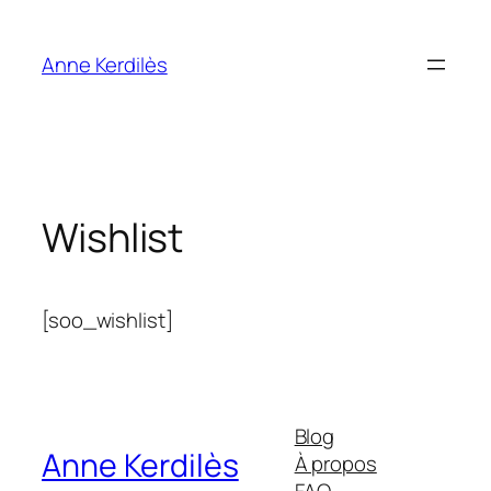
Aller
au
Anne Kerdilès
contenu
Wishlist
[soo_wishlist]
Blog
Anne Kerdilès
À propos
FAQ