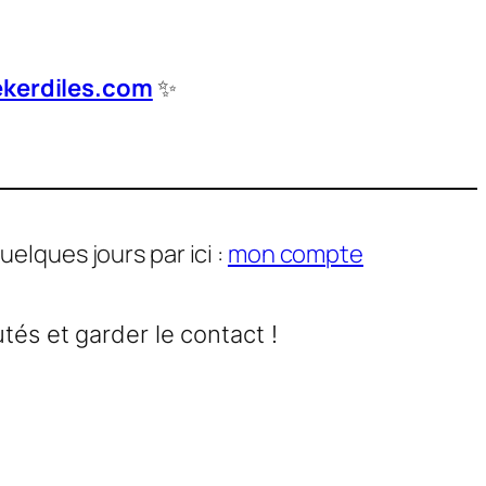
kerdiles.com
✨
elques jours par ici :
mon compte
és et garder le contact !